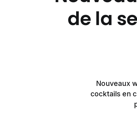
de la s
Nouveaux whi
cocktails en c