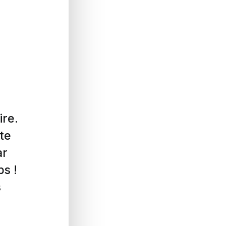
ire.
te
ar
ps !
s