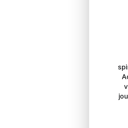
spi
A
v
jou