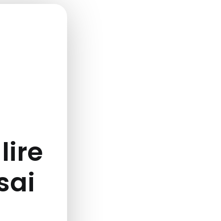
lire
ssai