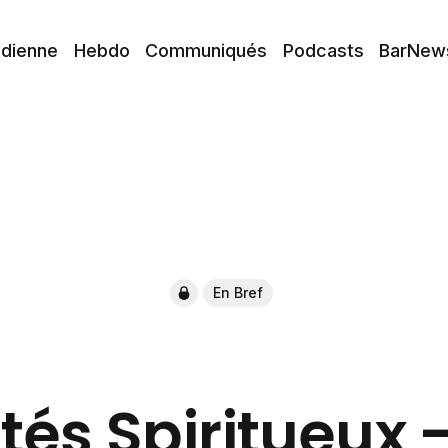
idienne
Hebdo
Communiqués
Podcasts
BarNew
En Bref
és Spiritueux -