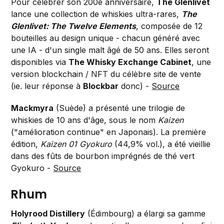
Pour célébrer son 200e anniversaire,
The Glenlivet
lance une collection de whiskies ultra-rares,
The
Glenlivet: The Twelve Elements
, composée de 12
bouteilles au design unique - chacun généré avec
une IA - d'un single malt âgé de 50 ans. Elles seront
disponibles via
The Whisky Exchange Cabinet
, une
version blockchain / NFT du célèbre site de vente
(ie. leur réponse à
Blockbar
donc) -
Source
Mackmyra
(Suède) a présenté une trilogie de
whiskies de 10 ans d'âge, sous le nom
Kaizen
("amélioration continue" en Japonais). La première
édition,
Kaizen 01 Gyokuro
(44,9% vol.), a été vieillie
dans des fûts de bourbon imprégnés de thé vert
Gyokuro -
Source
Rhum
Holyrood Distillery
(Édimbourg) a élargi sa gamme