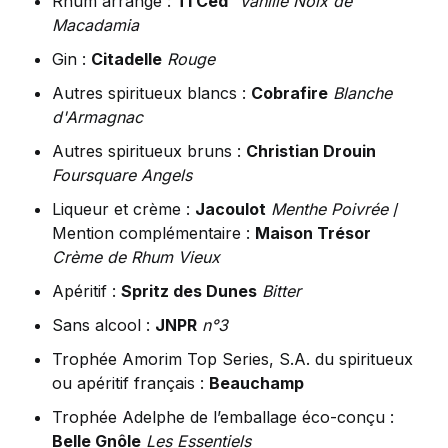
Rhum arrangé :
Ti Ced'
Vanille Noix de
Macadamia
Gin :
Citadelle
Rouge
Autres spiritueux blancs :
Cobrafire
Blanche
d'Armagnac
Autres spiritueux bruns :
Christian Drouin
Foursquare Angels
Liqueur et crème :
Jacoulot
Menthe Poivrée
/
Mention complémentaire :
Maison Trésor
Crème de Rhum Vieux
Apéritif :
Spritz des Dunes
Bitter
Sans alcool :
JNPR
n°3
Trophée Amorim Top Series, S.A. du spiritueux
ou apéritif français :
Beauchamp
Trophée Adelphe de l’emballage éco-conçu :
Belle Gnôle
Les Essentiels