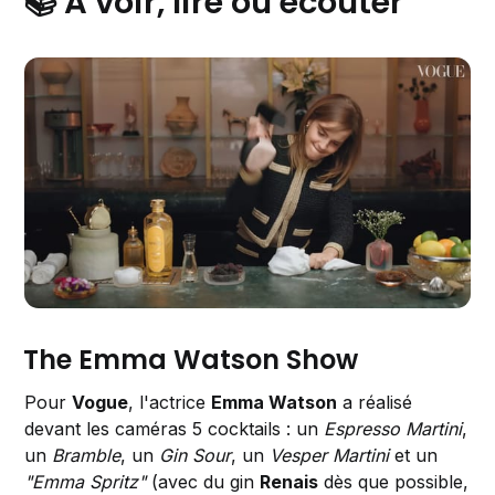
📚 A voir, lire ou écouter
The Emma Watson Show
Pour
Vogue
, l'actrice
Emma Watson
a réalisé
devant les caméras 5 cocktails : un
Espresso Martini
,
un
Bramble
, un
Gin Sour
, un
Vesper Martini
et un
"Emma Spritz"
(avec du gin
Renais
dès que possible,