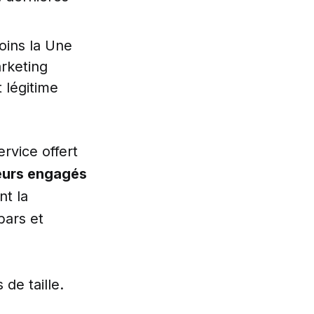
oins la Une
arketing
 légitime
rvice offert
eurs engagés
nt la
bars et
de taille.