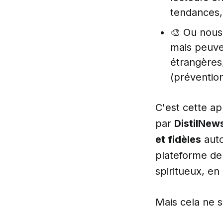
tendances, 
🎨 Ou nous
mais peuven
étrangères,
(prévention
C'est cette ap
par
DistilNew
et fidèles
aut
plateforme de 
spiritueux, en 
Mais cela ne s