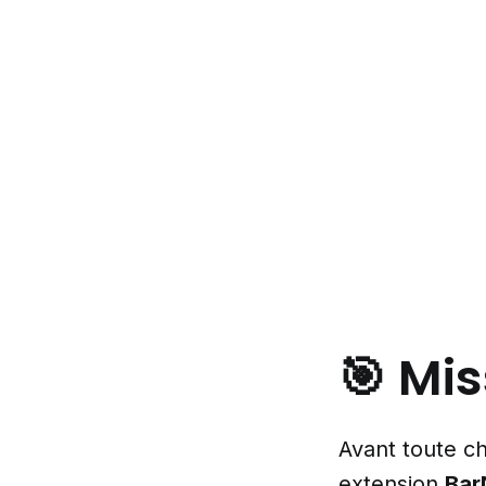
🎯 Mi
Avant toute ch
extension
Bar