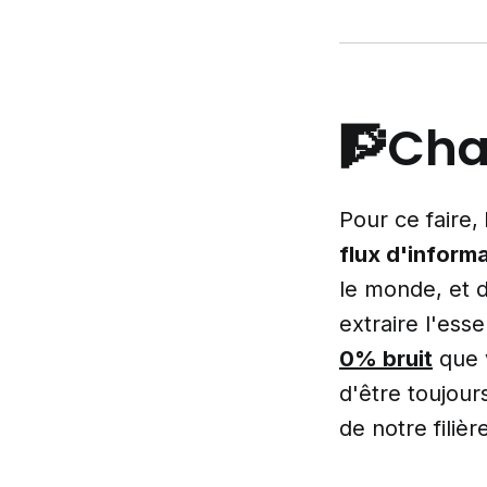
🧗Cha
Pour ce faire,
flux d'inform
le monde, et d
extraire l'ess
0% bruit
que v
d'être toujour
de notre filiè