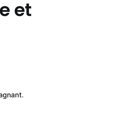
e et
agnant.