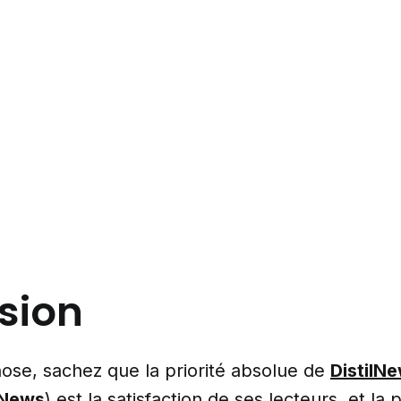
ssion
ose, sachez que la priorité absolue de
DistilN
News
) est la satisfaction de ses lecteurs, et la