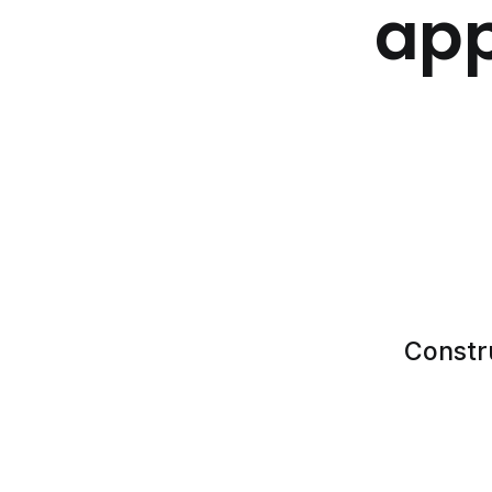
app
Constr