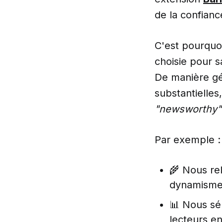
de la confiance
C'est pourquo
choisie pour s
De manière gén
substantielles
"newsworthy
Par exemple :
🌾 Nous rel
dynamisme 
📊 Nous sél
lecteurs en