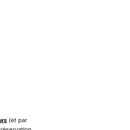
ews
(et par
 préservation