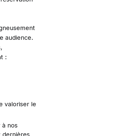
oigneusement
re audience.
,
t :
 valoriser le
r à nos
: dernières