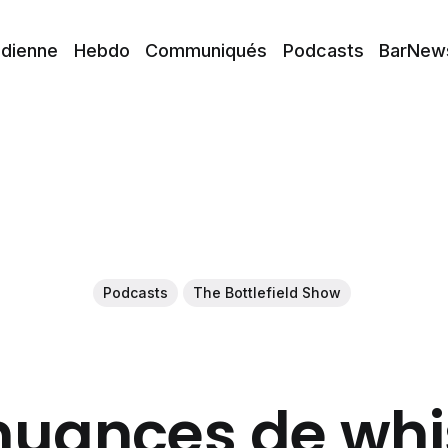
idienne
Hebdo
Communiqués
Podcasts
BarNew
Podcasts
The Bottlefield Show
nuances de whi