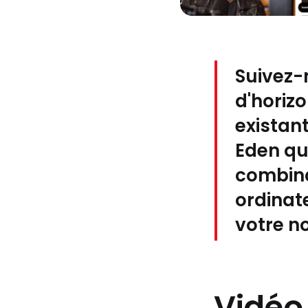
Suivez-
d'horiz
existan
Eden qu
combina
ordinate
votre n
Vidéo