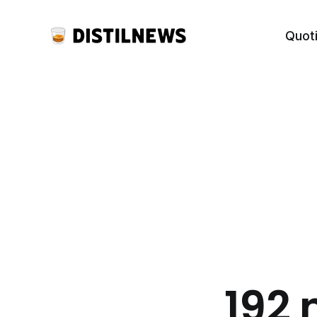
Quot
192 