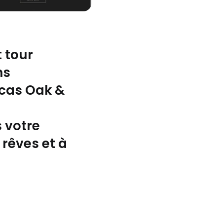
 tour
ns
 cas Oak &
 votre
 rêves et à