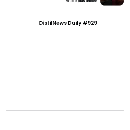
Article plus ancien
DistilNews Daily #929