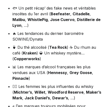
🐟 Un petit récap’ des fake news et véritables
insolites du 1er avril (
Beefeater
,
Citadelle
,
Malibu
,
WhistlePig
,
Jose Cuervo
,
Distillerie de
Lyon
, …)
🔥 Les tendances du dernier baromètre
SOWINE/Dynata
🍵 Du thé alcoolisé (
Tea Rock
) ☕ Du rhum au
café (
Kraken
) 🥃 Un whiskey mystère…
(
Copperworks
)
📊 Les marques d’alcool françaises les plus
vendues aux USA (
Hennessy
,
Grey Goose
,
Pinnacle
)
🦸‍♀️ Les femmes les plus influentes du whisky
(
Michter’s
,
Willet
,
Woodford Reserve
,
Maker’s
Mark
,
Jack Daniel’s
,
Dewar’s
, …)
✊ Des marques toujours mobilisées pour