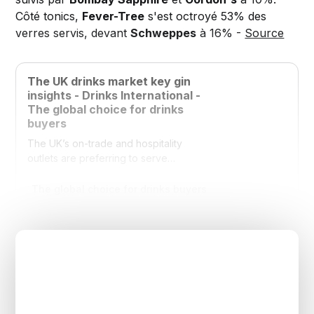
Côté tonics,
Fever-Tree
s'est octroyé 53% des
verres servis, devant
Schweppes
à 16% -
Source
The UK drinks market key gin
insights - Drinks International -
The global choice for drinks
buyers
The UK’s on-trade and hospitality
outlets are preferring to serve
leading brands of gin and tonic as
their house products instead of...
The global choice for drinks buyers
Eleanor Yates