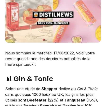
Nous sommes le mercredi 17/08/2022, voici votre
revue quotidienne des dernières actualités de la
filière spiritueux :
📊 Gin & Tonic
Selon une étude de
Shepper
dédiée au
Gin & Tonic
dans quelques 1000 lieux au UK, les gins les plus
utilisés sont
Beefeater
(22%) et
Tanqueray
(18%),
suivis par
Bombay Sapphire
et
Gordon's
à 10%.