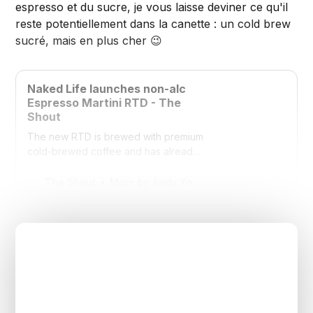
espresso et du sucre, je vous laisse deviner ce qu'il
reste potentiellement dans la canette : un cold brew
sucré, mais en plus cher 😉
Naked Life launches non-alc
Espresso Martini RTD - The
Shout
The new RTD is brewed with premium
cold-brewed coffee and has already
won a Gold medal at the 2022 USA
Spirits Awards.
The Shout
More by Andy Young