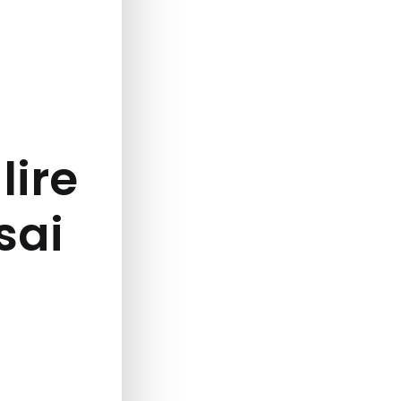
lire
ssai