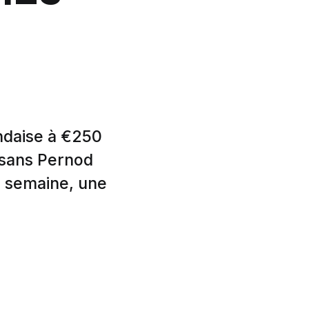
andaise à €250
l sans Pernod
r semaine, une