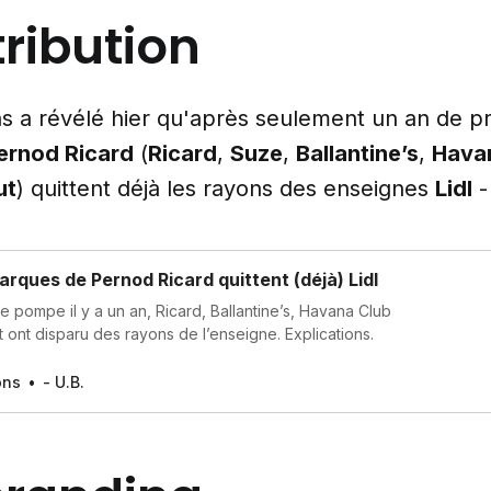
tribution
s a révélé hier qu'après seulement un an de p
ernod Ricard
(
Ricard
,
Suze
,
Ballantine’s
,
Hava
ut
) quittent déjà les rayons des enseignes
Lidl
marques de Pernod Ricard quittent (déjà) Lidl
 pompe il y a un an, Ricard, Ballantine’s, Havana Club
 ont disparu des rayons de l’enseigne. Explications.
ons
- U.B.