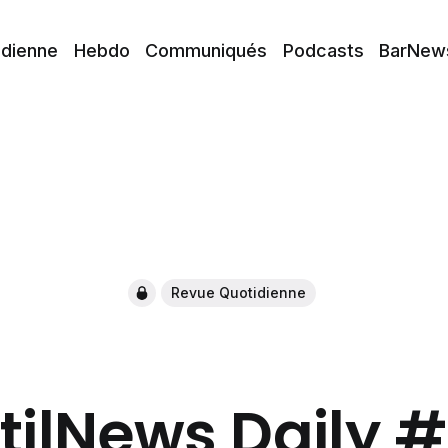
idienne
Hebdo
Communiqués
Podcasts
BarNew
Revue Quotidienne
tilNews Daily 