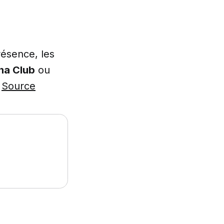
résence, les
na Club
ou
-
Source