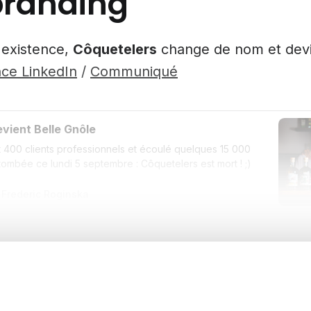
branding
'existence,
Côquetelers
change de nom et dev
ce LinkedIn
/
Communiqué
vient Belle Gnôle
t 400 clients professionnels et écoulé quelques 15 000
t tombée ce lundi 5 septembre : Côquetelers est mort ! ;)
Frederic Roginska