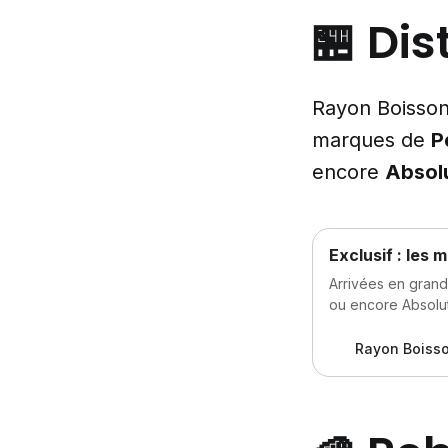
🏪 Dis
Rayon Boisson
marques de
P
encore
Absol
Exclusif : les 
Arrivées en grande
ou encore Absolut
Rayon Boiss