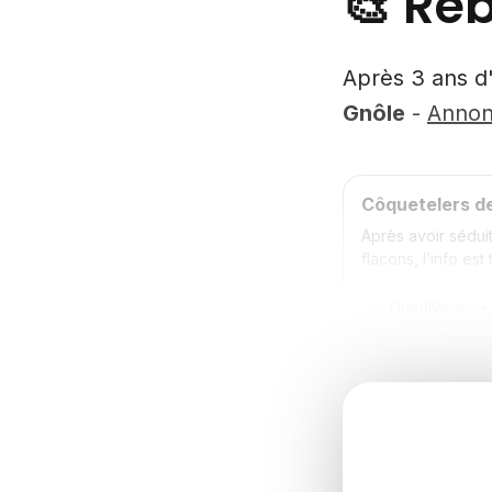
🎨 Re
Après 3 ans d
Gnôle
-
Annon
Côquetelers de
Après avoir sédui
flacons, l’info es
DistilNews