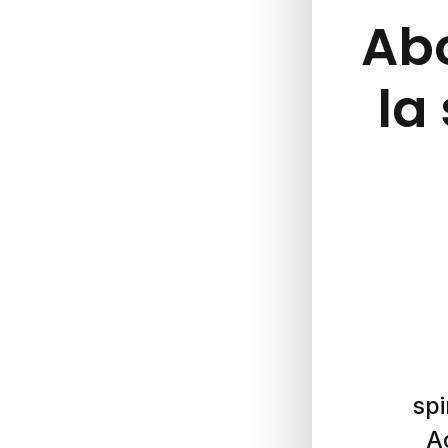
Abo
la 
spi
A