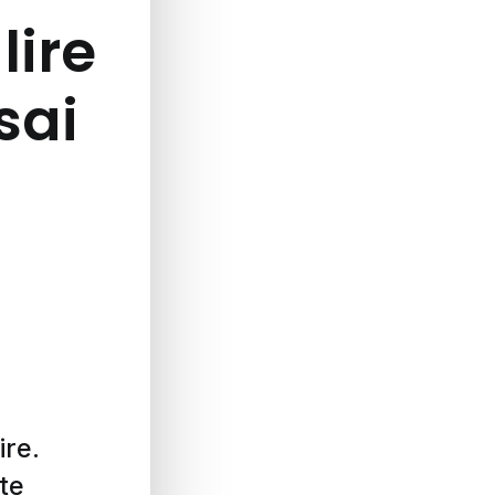
lire
ssai
ire.
te