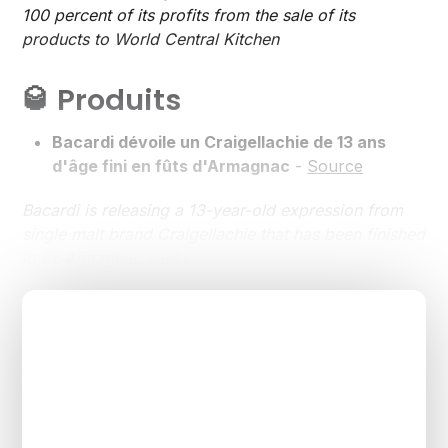
100 percent of its profits from the sale of its
products to World Central Kitchen
🥃 Produits
Bacardi dévoile un Craigellachie de 13 ans
d'âge fini en fûts d'Armagnac
-
Source
Bacardi is releasing a 13-year-old expression from
single malt brand Craigellachie that has been finished
in ex-Armagnac casks.