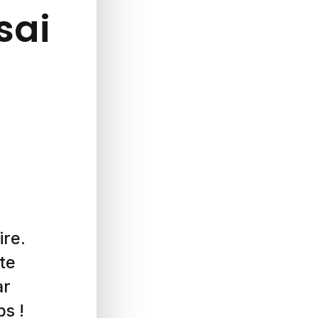
ssai
ire.
te
ar
ps !