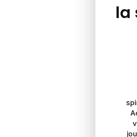
la 
spi
A
v
jou