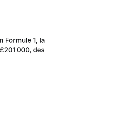
en Formule 1, la
 £201 000, des