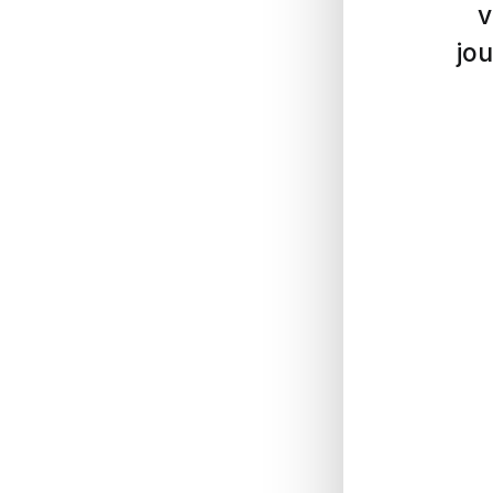
v
jou