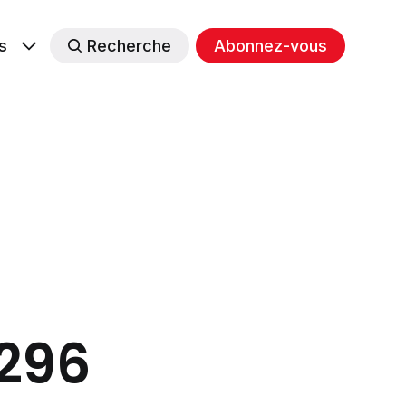
s
Recherche
Abonnez-vous
#296