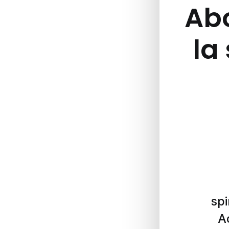
Abo
la 
spi
A