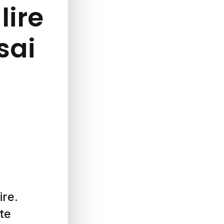
lire
ssai
ire.
te