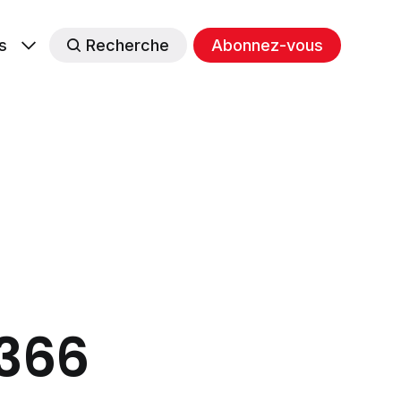
s
Recherche
Abonnez-vous
#366