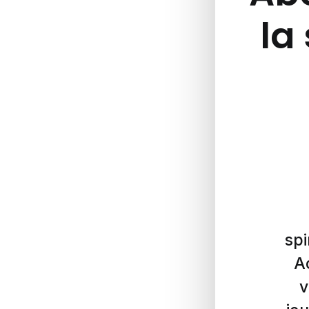
la 
spi
A
v