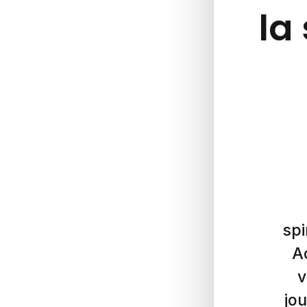
la 
spi
A
v
jou