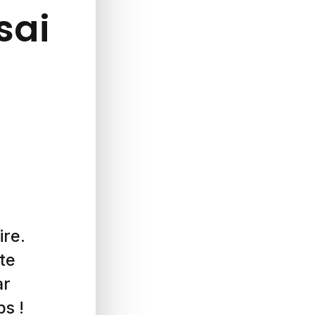
ssai
ire.
te
ar
ps !