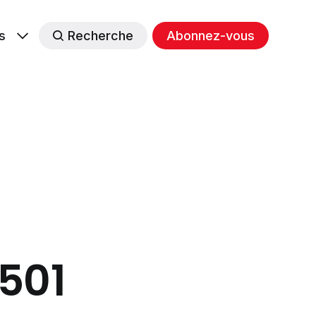
s
Recherche
Abonnez-vous
#501