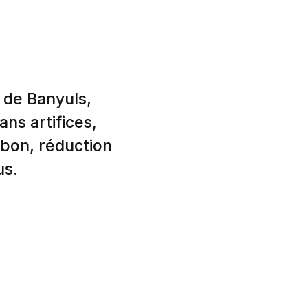
 de Banyuls,
ns artifices,
bon, réduction
us.