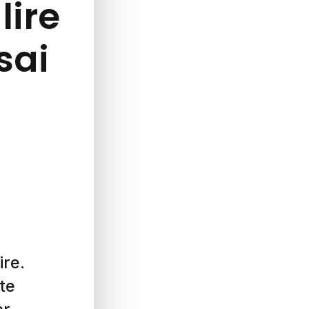
lire
ssai
ire.
te