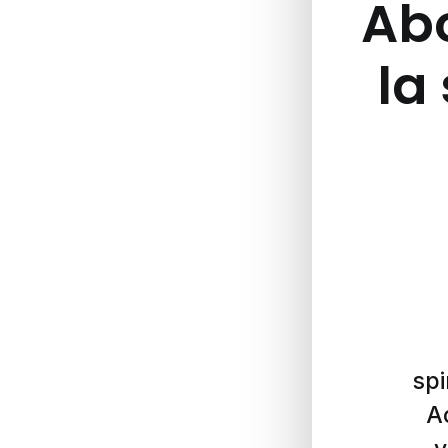
Abo
la 
spi
A