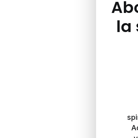
Abo
la 
spi
A