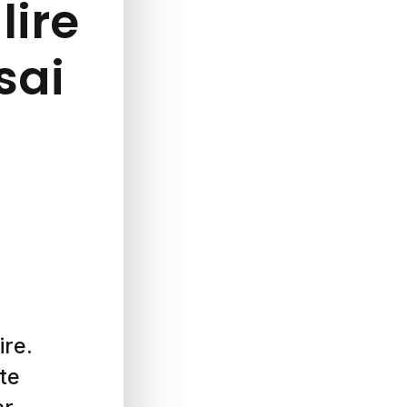
lire
ssai
ire.
te