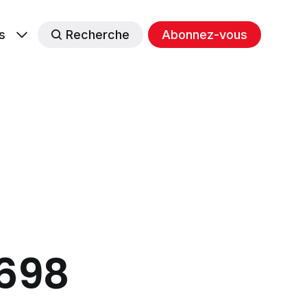
s
Recherche
Abonnez-vous
#698