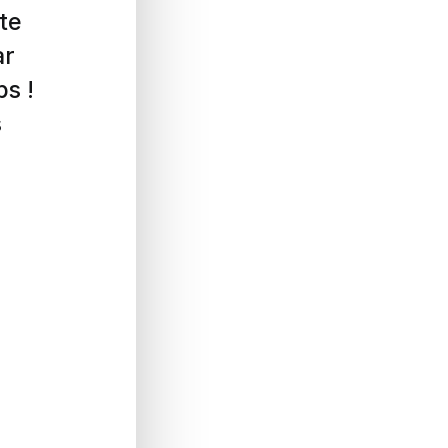
te
ar
ps !
s