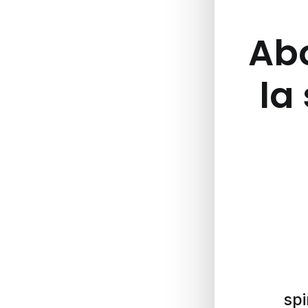
Abo
la 
spi