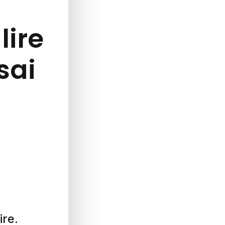
lire
ssai
ire.