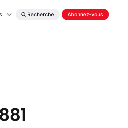
s
Recherche
Abonnez-vous
#881