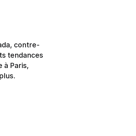
ada, contre-
nts tendances
 à Paris,
plus.