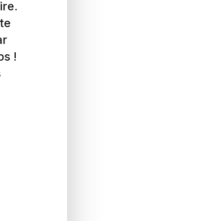
ire.
te
ar
ps !
s