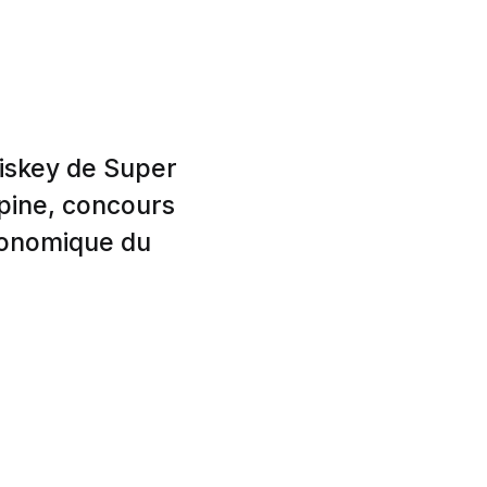
hiskey de Super
lpine, concours
conomique du