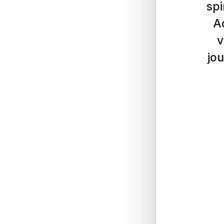
spi
A
v
jou