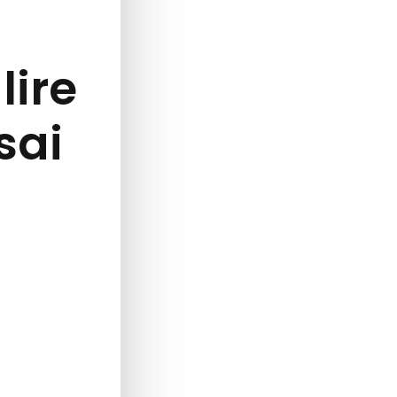
lire
ssai