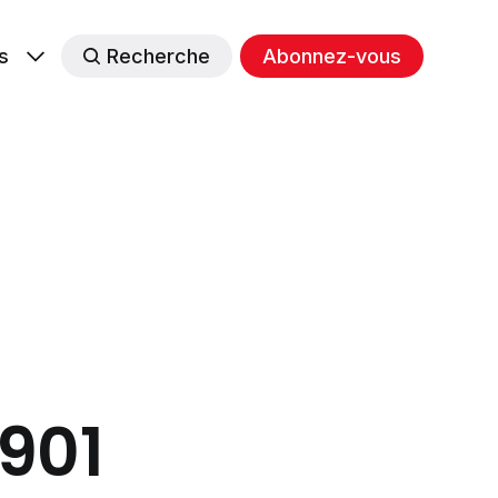
s
Recherche
Abonnez-vous
#901