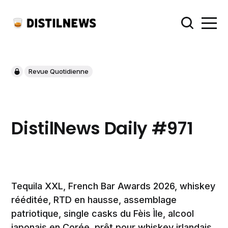
Revue Quotidienne
DistilNews Daily #971
Tequila XXL, French Bar Awards 2026, whiskey
rééditée, RTD en hausse, assemblage
patriotique, single casks du Fèis Ìle, alcool
japonais en Corée, prêt pour whiskey irlandais,