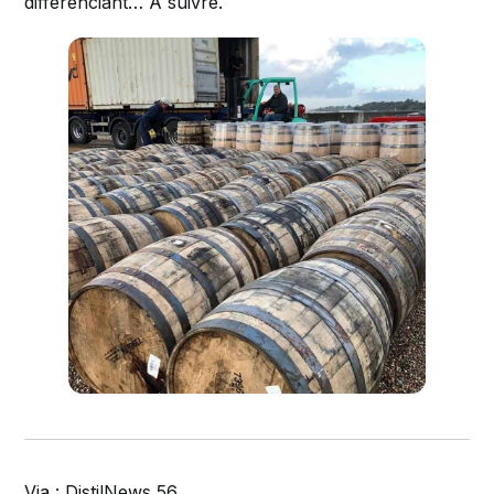
différenciant… A suivre.
Via :
DistilNews 56