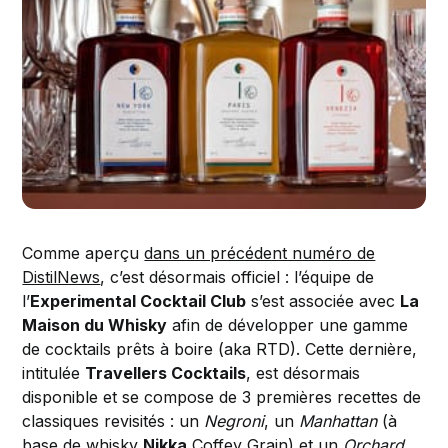
Comme aperçu
dans un précédent numéro de
DistilNews
, c’est désormais officiel : l’équipe de
l’
Experimental Cocktail Club
s’est associée avec
La
Maison du Whisky
afin de développer une gamme
de cocktails prêts à boire (aka RTD). Cette dernière,
intitulée
Travellers Cocktails
, est désormais
disponible et se compose de 3 premières recettes de
classiques revisités : un
Negroni
, un
Manhattan
(à
base de whisky
Nikka
Coffey Grain) et un
Orchard