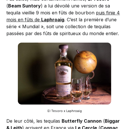
(
Beam Suntory
) a lui dévoilé une version de sa
tequila vieillie 9 mois en fûts de bourbon
puis finie 4
mois en fûts de
Laphroaig
. C’est la première d’une
série « Mundial », soit une collection de tequilas
passées par des fûts de spiritueux du monde entier.
El Tesoro x Laphroaig
De leur côté, les tequilas
Butterfly Cannon
(
Biggar
& Leith
) arrivent en France via
Le Cercle
(
Cognac