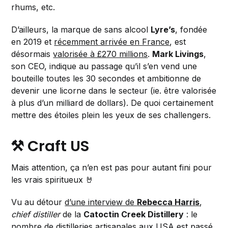
rhums, etc.
D’ailleurs, la marque de sans alcool
Lyre’s
, fondée
en 2019 et
récemment arrivée en France
, est
désormais
valorisée à £270 millions
.
Mark Livings
,
son CEO, indique au passage qu’il s’en vend une
bouteille toutes les 30 secondes et ambitionne de
devenir une licorne dans le secteur (ie. être valorisée
à plus d’un milliard de dollars). De quoi certainement
mettre des étoiles plein les yeux de ses challengers.
⚒️ Craft US
Mais attention, ça n’en est pas pour autant fini pour
les vrais spiritueux 🤘
Vu au détour
d’une interview de
Rebecca Harris
,
chief distiller
de la
Catoctin Creek Distillery
: le
nombre de distilleries artisanales aux USA est passé,