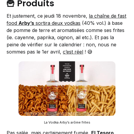
🍟 Produits
Et justement, ce jeudi 18 novembre,
la chaîne de fast
food
Arby’s
sortira deux vodkas
(40% vol.) à base
de pomme de terre et aromatisées comme ses frites
(ie. cayenne, paprika, oignon, ail etc.). Et pas la
peine de vérifier sur le calendrier : non, nous ne
sommes pas le 1er avril,
c’est réel
! 😅
La Vodka Arby’s arôme frites
Pas salée, mais certainement fumée,
El Tesoro