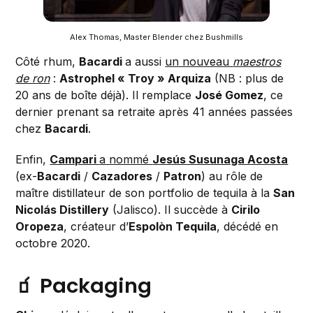
Alex Thomas, Master Blender chez Bushmills
Côté rhum,
Bacardi
a aussi
un nouveau
maestros
de ron
:
Astrophel « Troy » Arquiza
(NB : plus de
20 ans de boîte déjà). Il remplace
José Gomez
, ce
dernier prenant sa retraite après 41 années passées
chez
Bacardi
.
Enfin,
Campari
a nommé
Jesús Susunaga Acosta
(ex-
Bacardi
/
Cazadores
/
Patron
) au rôle de
maître distillateur de son portfolio de tequila à la
San
Nicolás Distillery
(Jalisco). Il succède à
Cirilo
Oropeza
, créateur d’
Espolòn Tequila
, décédé en
octobre 2020.
🧃 Packaging