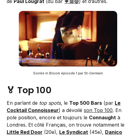
de
Paul Lougrat
(du bar
🔶🟥🔵
) et d’autres.
Soirée in Bloom épisode 1 par St-Germain
🏅 Top 100
En parlant de
top spots
, le
Top 500 Bars
(par
Le
Cocktail Connoisseur
) a dévoilé
son Top 100
. En
pole position, encore et toujours le
Connaught
à
Londres. Et côté Français, on trouve notamment le
Little Red Door
(20e),
Le Syndicat
(45e),
Danico