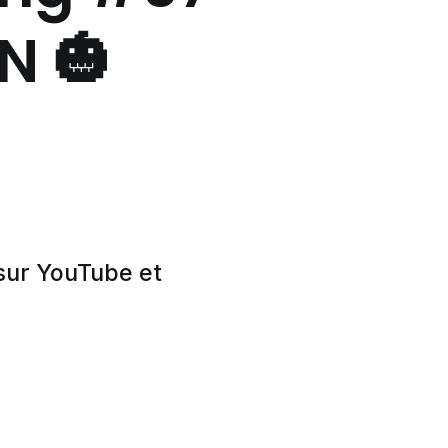
N 🎃
 sur YouTube et