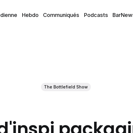
idienne
Hebdo
Communiqués
Podcasts
BarNew
The Bottlefield Show
d'inspi packag