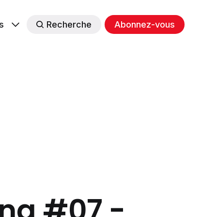
s
Recherche
Abonnez-vous
ing #07 -