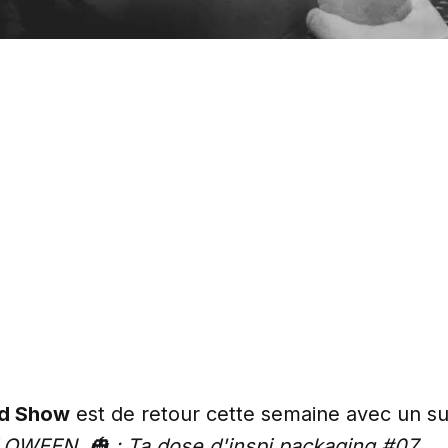
ld Show
est de retour cette semaine avec un suje
OWEEN 🎃 : Ta dose d'inspi packaging #07