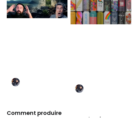
Comment produire
Le Packaging pour
une vidéo pour
les Nuls - Un design
spiritueux avec l'IA
d'enfer sans lever le