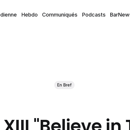
idienne
Hebdo
Communiqués
Podcasts
BarNew
En Bref
 XIII "Believe in