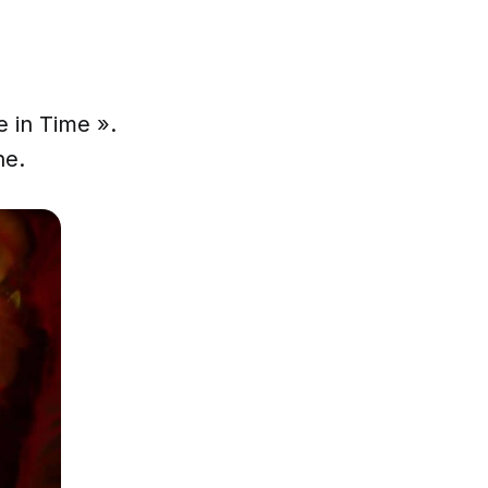
ve in Time ».
he.