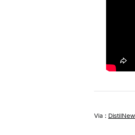
Via :
DistilNe