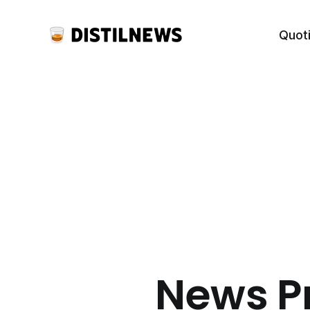
Quot
News Pr