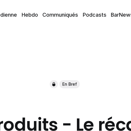
idienne
Hebdo
Communiqués
Podcasts
BarNew
En Bref
oduits - Le réc