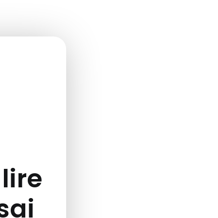
lire
ssai