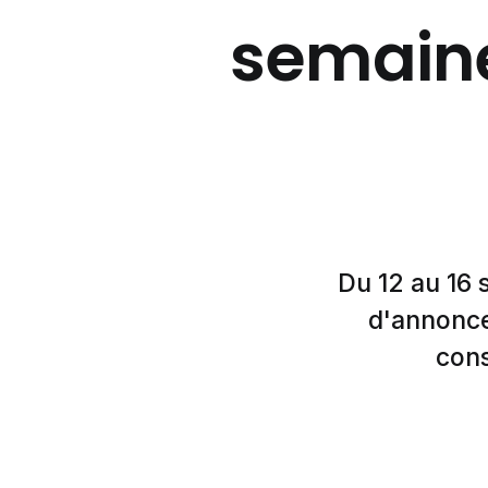
semaine
Du 12 au 16 
d'annonce
cons