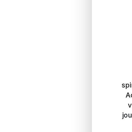
spi
A
v
jou