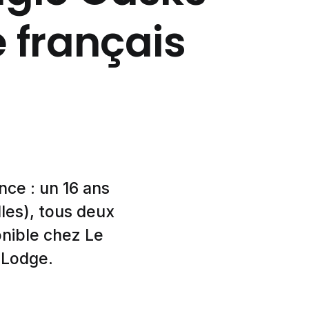
é français
nce : un 16 ans
lles), tous deux
onible chez Le
 Lodge.