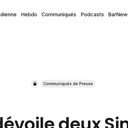
idienne
Hebdo
Communiqués
Podcasts
BarNew
Communiqués de Presse
dévoile deux Si