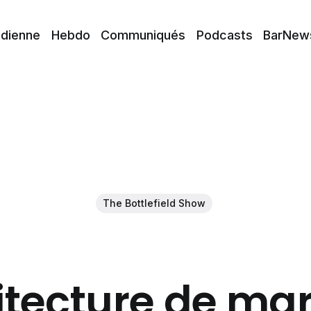
idienne
Hebdo
Communiqués
Podcasts
BarNew
The Bottlefield Show
itecture de mar