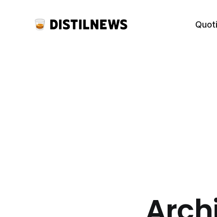
Quot
Arch