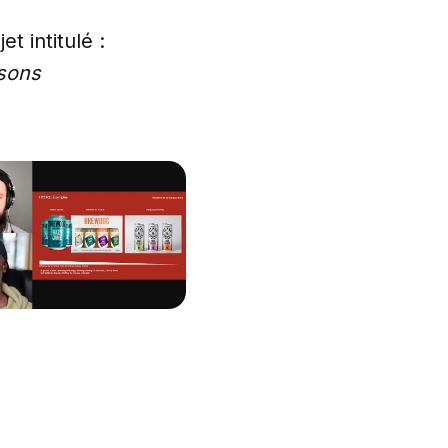
t intitulé :
ssons