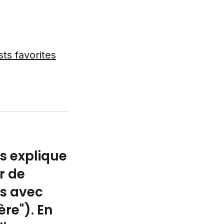
ts favorites
s explique
r de
ts avec
re"). En