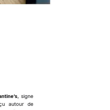
antine’s
, signe
çu autour de