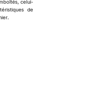
boîtés, celui-
téristiques de
nier.