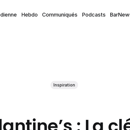
idienne
Hebdo
Communiqués
Podcasts
BarNew
Inspiration
lantine’s : La cl