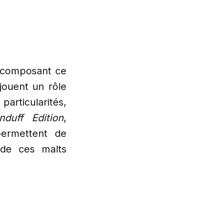
s composant ce
ouent un rôle
articularités,
onduff Edition
,
permettent de
n de ces malts