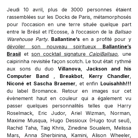
Jeudi 10 avril, plus de 3000 personnes étaient
rassemblées sur les Docks de Paris, métamorphosés
pour l’occasion en une terre située quelque part
entre le Brésil et l’Ecosse, à l’occasion de la
Ballsao
Warehouse Party
.
Ballantine’s
en a profité pour y
dévoiler son nouveau spiritueux
Ballantine’s
Brasil
et
son cocktail signature
CaipiBallsao
, une
caipirinha revisitée façon scotch. Le tout était rythmé
aux sons du duo
Villanova
,
Jackson and his
Computer Band
,
Breakbot
,
Kerry Chandler
,
Niconé et Sascha Braemer
, et enfin
Louisahhh!!!
du label Bromance. Retour en images sur cet
évènement haut en couleur qui a également vu
passer quelques personnalités telles que Harry
Roselmack, Eric Judor, Ariel Wizman, Norman,
Maxime Musqua, Hugo Dessioux (Hugo tout seul),
Rachid Taha, Taig Khris, Zinedine Soualem, Melissa
Mars, Anna Sherbinina, Kamini, Alison Wheeler,