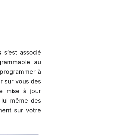
s
s’est associé
ogrammable au
e programmer à
er sur vous des
e mise à jour
e lui-même des
ment sur votre