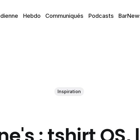
idienne
Hebdo
Communiqués
Podcasts
BarNew
Inspiration
e's : tshirt OS, 