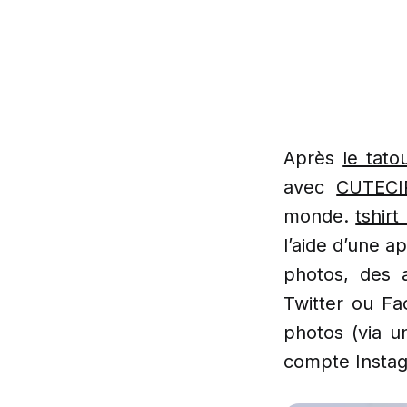
Après
le tat
avec
CUTECI
monde.
tshirt
l’aide d’une a
photos, des 
Twitter ou Fa
photos (via u
compte Insta