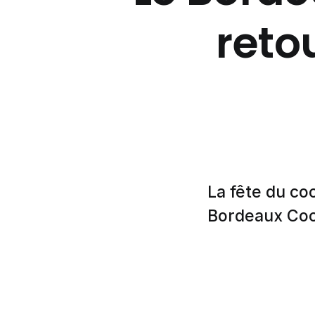
reto
La fête du co
Bordeaux Cock