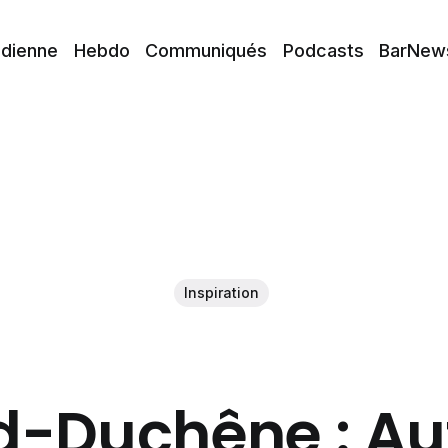
idienne
Hebdo
Communiqués
Podcasts
BarNew
Inspiration
-Duchêne : Au