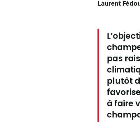
Laurent Fédo
L’object
champeno
pas rai
climati
plutôt 
favorise
à faire 
champa