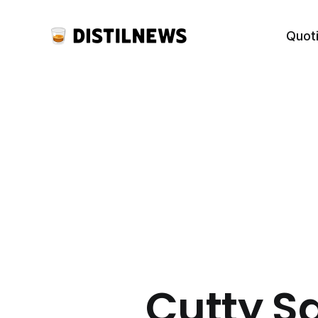
Quot
Cutty S