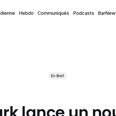
idienne
Hebdo
Communiqués
Podcasts
BarNew
En Bref
ark lance un no