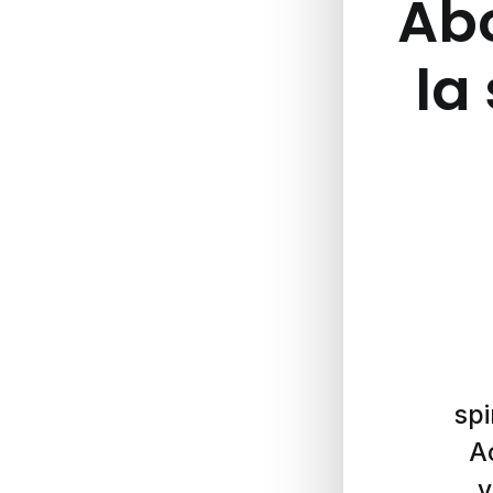
Abo
la 
spi
A
v