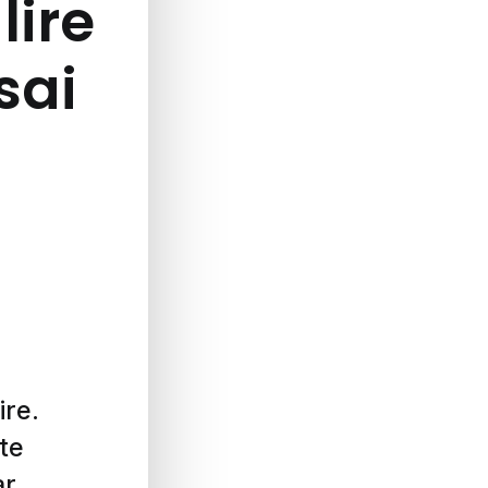
lire
ssai
ire.
te
ar