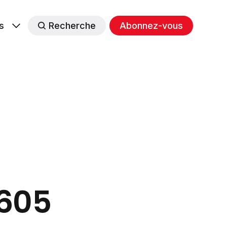
s
Recherche
Abonnez-vous
#605