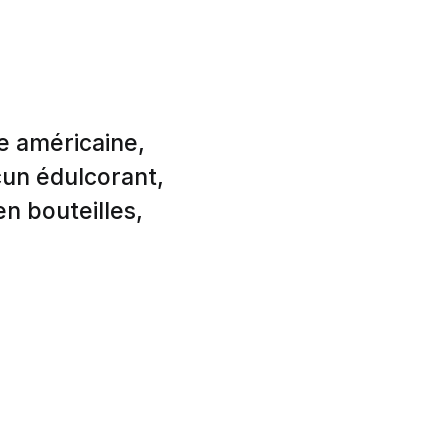
e américaine,
cun édulcorant,
en bouteilles,