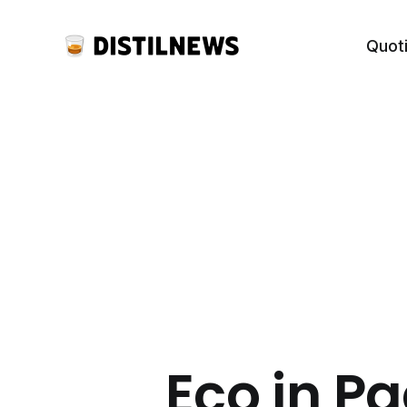
Quot
Eco in P