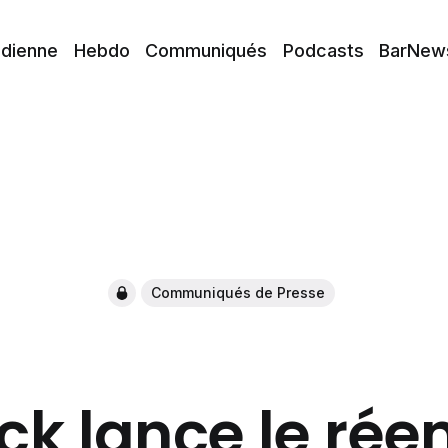
idienne
Hebdo
Communiqués
Podcasts
BarNew
Communiqués de Presse
ack lance le rée