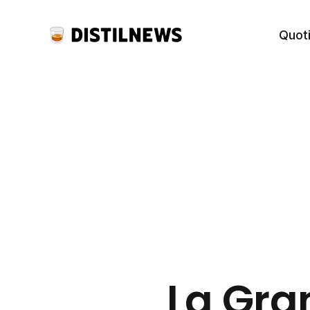
Quot
La Gra