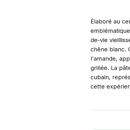
Élaboré au ce
emblématique 
de-vie vieilli
chêne blanc. C
l'amande, appo
grillée. La pât
cubain, représ
cette expérien