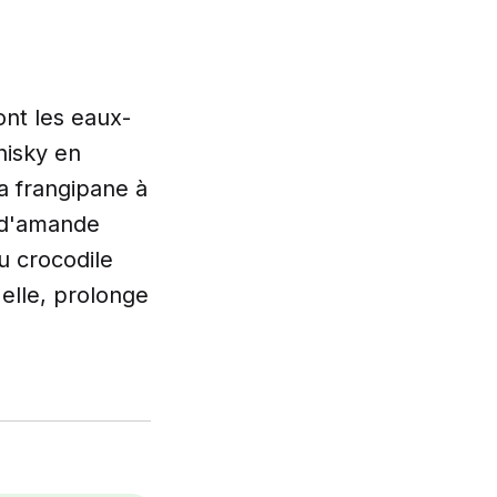
ont les eaux-
hisky en
a frangipane à
t d'amande
du crocodile
 elle, prolonge