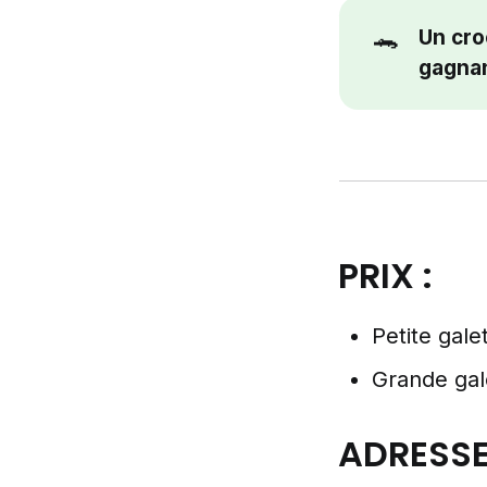
🐊
Un cro
gagnan
PRIX :
Petite gale
Grande gal
ADRESSE