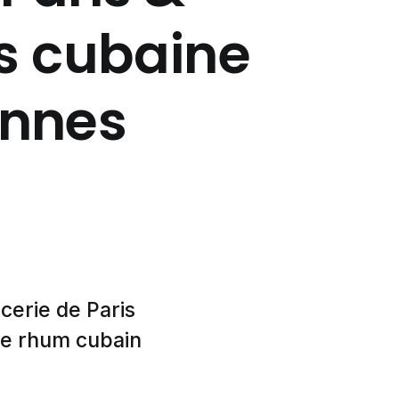
us cubaine
ennes
cerie de Paris
le rhum cubain