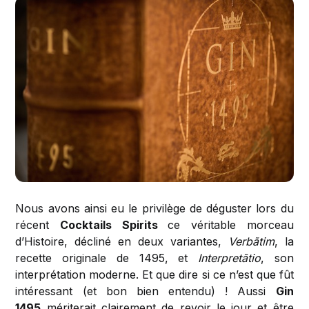
Nous avons ainsi eu le privilège de déguster lors du
récent
Cocktails Spirits
ce véritable morceau
d’Histoire, décliné en deux variantes,
Verbãtim
, la
recette originale de 1495, et
Interpretãtio
, son
interprétation moderne. Et que dire si ce n’est que fût
intéressant (et bon bien entendu) ! Aussi
Gin
1495
mériterait clairement de revoir le jour et être