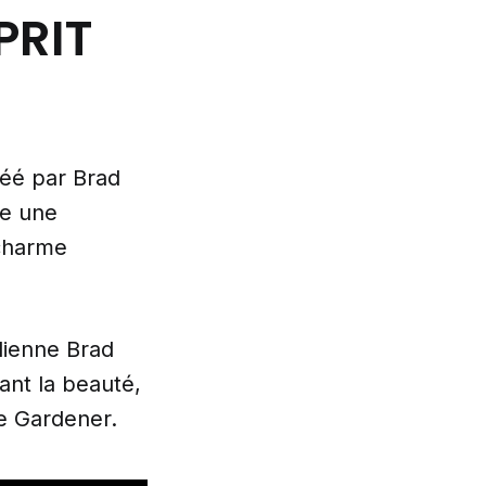
PRIT
réé par Brad
ce une
charme
dienne Brad
rant la beauté,
The Gardener.