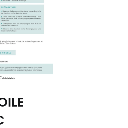
OILE
C