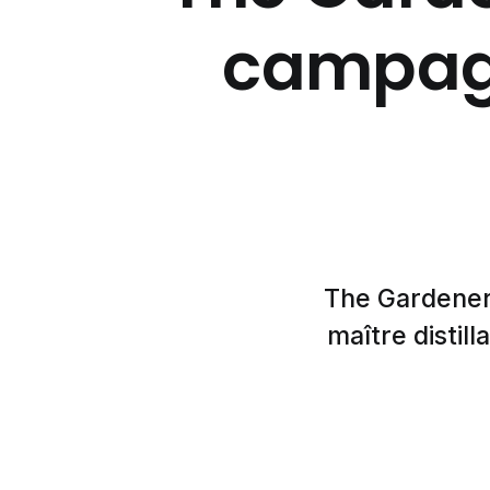
campagn
The Gardener, 
maître distil