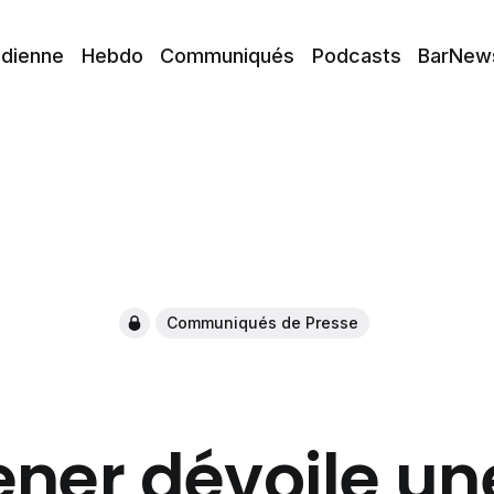
idienne
Hebdo
Communiqués
Podcasts
BarNew
Communiqués de Presse
ner dévoile un