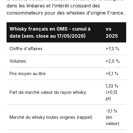
dans les linéaires et l'intérêt croissant des
consommateurs pour des whiskies d'origine France.
Whisky français en GMS - cumul à
vs
date (sem. close au 17/05/2026)
2025
Chiffre d'affaires
+7,3 %
Volumes
+2,0 %
Prix moyen au litre
+5,1 %
1,33 %
Part de marché valeur du rayon whisky
(+0,13
pt)
-3,1 %
Marché du whisky toutes origines (rappel)
(en
valeur)