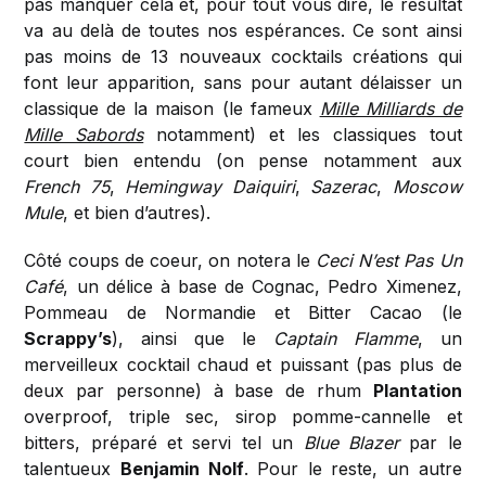
pas manquer cela et, pour tout vous dire, le résultat
va au delà de toutes nos espérances. Ce sont ainsi
pas moins de 13 nouveaux cocktails créations qui
font leur apparition, sans pour autant délaisser un
classique de la maison (le fameux
Mille Milliards de
Mille Sabords
notamment) et les classiques tout
court bien entendu (on pense notamment aux
French 75
,
Hemingway Daiquiri
,
Sazerac
,
Moscow
Mule
, et bien d’autres).
Côté coups de coeur, on notera le
Ceci N’est Pas Un
Café
, un délice à base de Cognac, Pedro Ximenez,
Pommeau de Normandie et Bitter Cacao (le
Scrappy’s
), ainsi que le
Captain Flamme
, un
merveilleux cocktail chaud et puissant (pas plus de
deux par personne) à base de rhum
Plantation
overproof, triple sec, sirop pomme-cannelle et
bitters, préparé et servi tel un
Blue Blazer
par le
talentueux
Benjamin Nolf
. Pour le reste, un autre