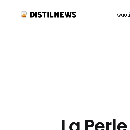
Quot
La Perle