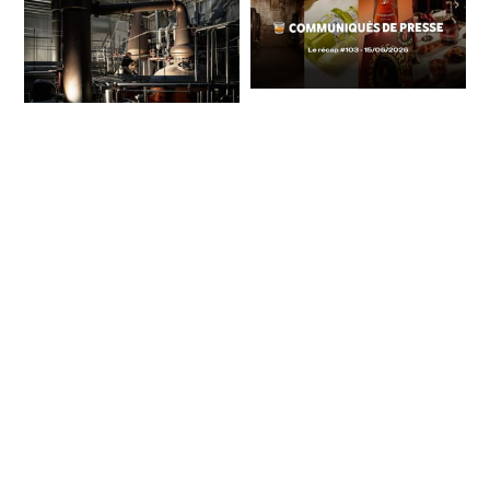
Communiqués de
Presse Spiritueux -
Le whisky français
Le récap #103