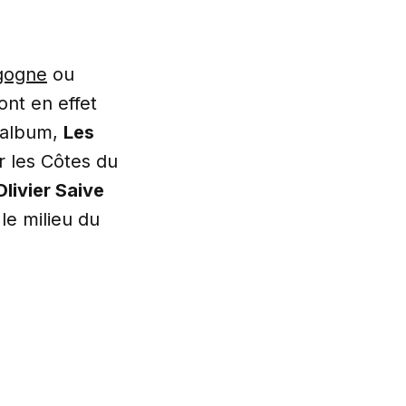
gogne
ou
nt en effet
l album,
Les
 les Côtes du
Olivier Saive
e milieu du