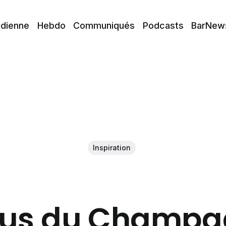
idienne
Hebdo
Communiqués
Podcasts
BarNew
Inspiration
dus du Champa