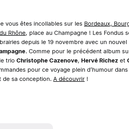
e vous êtes incollables sur les
Bordeaux, Bour
 du Rhône
, place au Champagne ! Les Fondus so
librairies depuis le 19 novembre avec un nouve
hampagne
. Comme pour le précédent album sur
le trio
Christophe Cazenove
,
Hervé Richez
et
ommandes pour ce voyage plein d’humour dans l
 de sa conception.
A découvrir
!
e