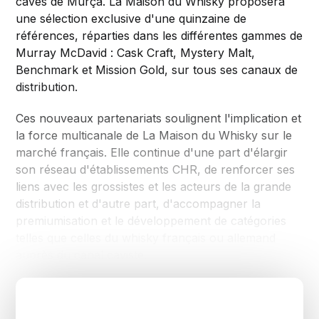
caves de Murça. La Maison du Whisky proposera
une sélection exclusive d'une quinzaine de
références, réparties dans les différentes gammes de
Murray McDavid : Cask Craft, Mystery Malt,
Benchmark et Mission Gold, sur tous ses canaux de
distribution.
Ces nouveaux partenariats soulignent l'implication et
la force multicanale de La Maison du Whisky sur le
marché français. Elle continue d'une part d'élargir
son réseau d'établissements CHR, de renforcer ses
liens avec les grossistes et les acteurs de la grande
distribution et d'autre part, d'accompagner la
premiumisation et le développement de catégories
telles que celles du whisky français ou allemand
auprès du canal caviste.