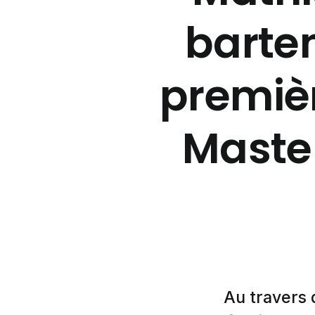
barten
premièr
Maste
Au travers d