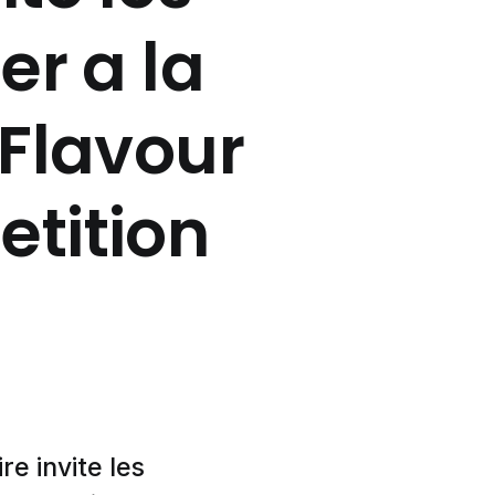
er a la
 Flavour
tition
re invite les