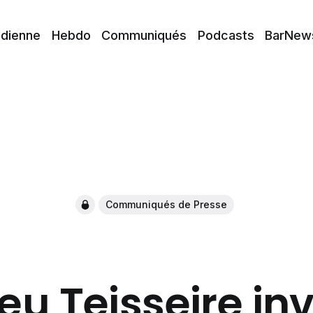
idienne
Hebdo
Communiqués
Podcasts
BarNew
Communiqués de Presse
u Teisseire inv