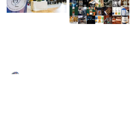
Le Championnat de
France de
Poisson d'avril 2026
Dégustation de
: le meilleur des fake