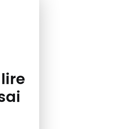
lire
ssai