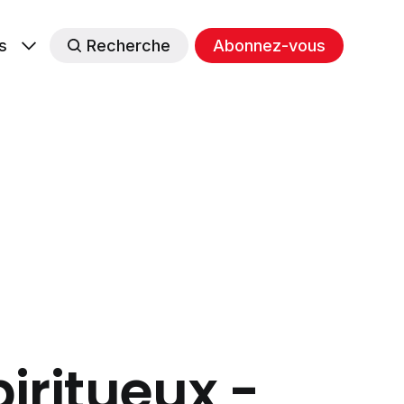
s
Recherche
Abonnez-vous
iritueux -