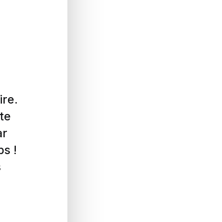
ire.
te
ar
ps !
s