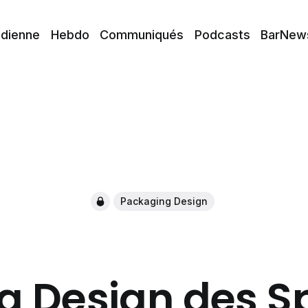
idienne
Hebdo
Communiqués
Podcasts
BarNew
Packaging Design
 Design des Sp