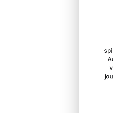
spi
A
v
jou