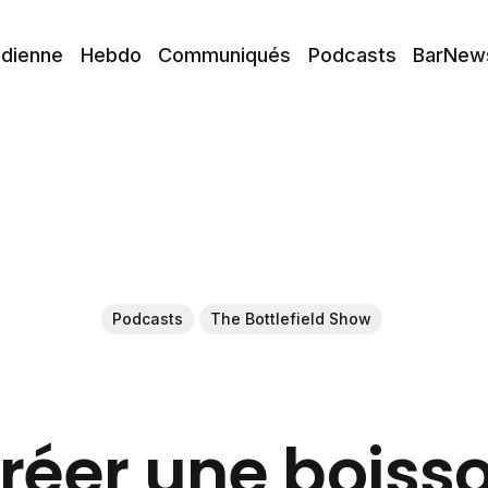
idienne
Hebdo
Communiqués
Podcasts
BarNew
Podcasts
The Bottlefield Show
réer une boisso