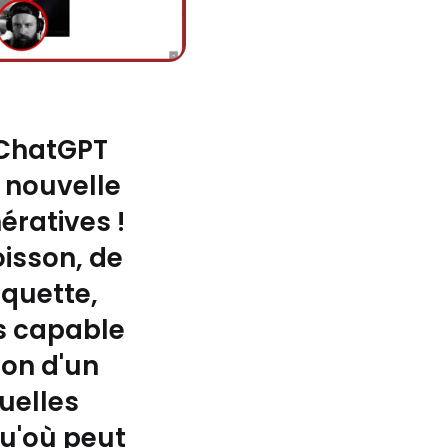
ChatGPT
 nouvelle
nératives !
oisson, de
iquette,
s capable
ion d'un
Quelles
qu'où peut