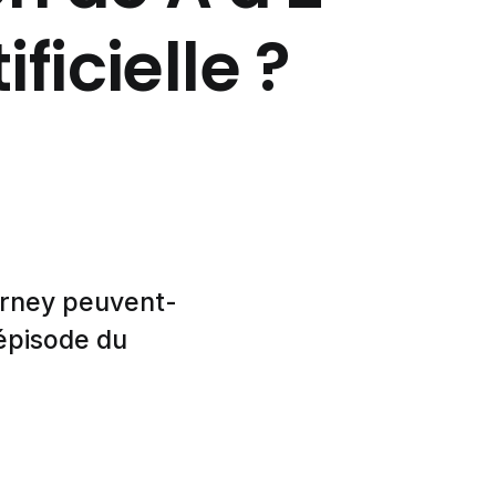
ficielle ?
urney peuvent-
 épisode du