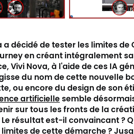
a
a décidé de tester les limites de
ourney
en créant intégralement sa
ce,
Vivi Nova
, à l'aide de ces IA gé
'agisse du nom de cette nouvelle b
tte, ou encore du design de son ét
gence artificielle
semble désormai
enir sur tous les fronts de la créat
 Le résultat est-il convaincant ? 
s limites de cette démarche ? Jus