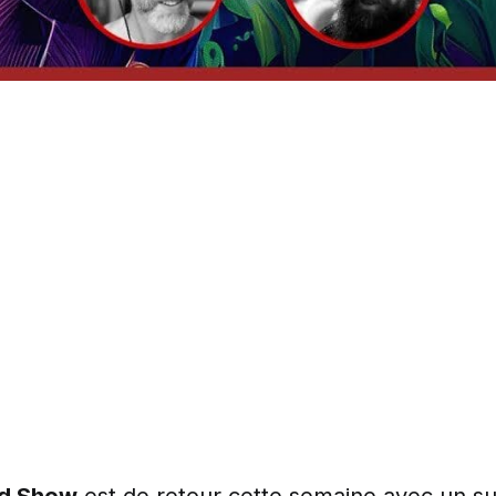
ld Show
est de retour cette semaine avec un suje