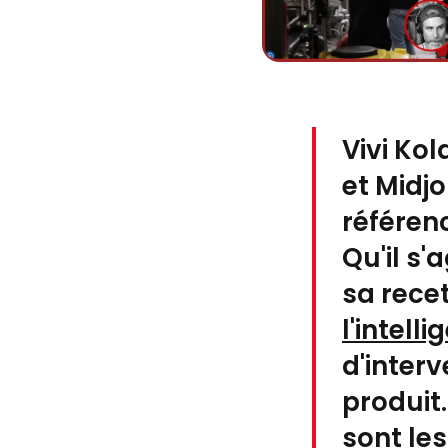
Vivi Kol
et
Midj
référen
Qu'il s
sa rece
l'intelli
d'interv
produit.
sont le